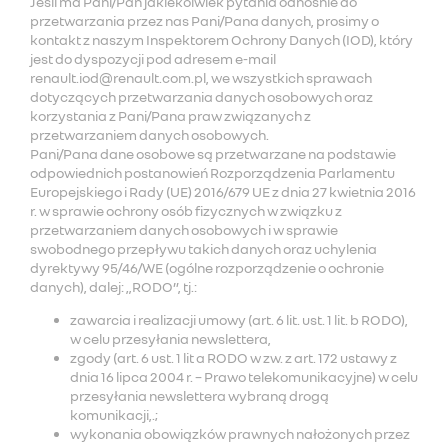
Jeśli ma Pani/Pan jakiekolwiek pytania odnośnie do
przetwarzania przez nas Pani/Pana danych, prosimy o
kontakt z naszym Inspektorem Ochrony Danych (IOD), który
jest do dyspozycji pod adresem e-mail
renault.iod@renault.com.pl, we wszystkich sprawach
dotyczących przetwarzania danych osobowych oraz
korzystania z Pani/Pana praw związanych z
przetwarzaniem danych osobowych.
Pani/Pana dane osobowe są przetwarzane na podstawie
odpowiednich postanowień Rozporządzenia Parlamentu
Europejskiego i Rady (UE) 2016/679 UE z dnia 27 kwietnia 2016
r. w sprawie ochrony osób fizycznych w związku z
przetwarzaniem danych osobowych i w sprawie
swobodnego przepływu takich danych oraz uchylenia
dyrektywy 95/46/WE (ogólne rozporządzenie o ochronie
danych), dalej: „RODO”, tj.:
zawarcia i realizacji umowy (art. 6 lit. ust. 1 lit. b RODO),
w celu przesyłania newslettera,
zgody (art. 6 ust. 1 lit a RODO w zw. z art. 172 ustawy z
dnia 16 lipca 2004 r. – Prawo telekomunikacyjne) w celu
przesyłania newslettera wybraną drogą
komunikacji,.;
wykonania obowiązków prawnych nałożonych przez