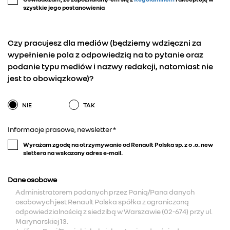
szystkie jego postanowienia
Czy pracujesz dla mediów (będziemy wdzięczni za
wypełnienie pola z odpowiedzią na to pytanie oraz
podanie typu mediów i nazwy redakcji, natomiast nie
jest to obowiązkowe)?
NIE
TAK
Informacje prasowe, newsletter *
Wyrażam zgodę na otrzymywanie od Renault Polska sp. z o .o. new
slettera na wskazany adres e-mail.
Dane osobowe
Administratorem podanych przez Panią/Pana danych
osobowych jest Renault Polska spółka z ograniczoną
odpowiedzialnością z siedzibą w Warszawie (02-674) przy ul.
Marynarskiej 13.