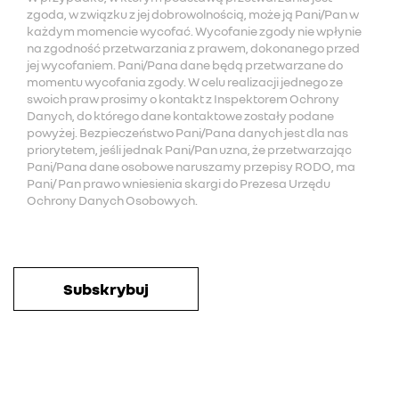
zgoda, w związku z jej dobrowolnością, może ją Pani/Pan w
każdym momencie wycofać. Wycofanie zgody nie wpłynie
na zgodność przetwarzania z prawem, dokonanego przed
jej wycofaniem. Pani/Pana dane będą przetwarzane do
momentu wycofania zgody. W celu realizacji jednego ze
swoich praw prosimy o kontakt z Inspektorem Ochrony
Danych, do którego dane kontaktowe zostały podane
powyżej. Bezpieczeństwo Pani/Pana danych jest dla nas
priorytetem, jeśli jednak Pani/Pan uzna, że przetwarzając
Pani/Pana dane osobowe naruszamy przepisy RODO, ma
Pani/ Pan prawo wniesienia skargi do Prezesa Urzędu
Ochrony Danych Osobowych.
Subskrybuj