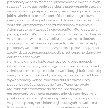
przechowywane do momentu przedawnienia ewentualnych
roszczeń lub wygaśnięcia obowiązku przetwarzania danych
wynikającego z przepisów prawa, nie dłużej niż przez czas w
jakim Administrator może ponieść konsekwencje prawne
niewykonania takiego obowiązku. Administrator przestanie
wcześniej przetwarzać dane w uzasadnionym interesie
Administratora, w szczególnej sytuacji Pani/Pana sytuacji,
jeżeli zgłosi Pani/Pan sprzeciw wobec przetwarzania danych
w tych celach. W razie przypadku przetwarzania danych
osobowych w celu marketingowym, Pani/Pana dane będą
przechowywane do momentu wycofania przez Panią/Pana
zgody lub zgłoszenia sprzeciwu dla przetwarzania danych w
celu marketingowym.
Pani/Pana dane nie będą przekazywane poza Europejski
Obszar Gospodarczy ani do organizacji międzynarodowych.
Administrator nie będzie podejmować decyzji, które opierają
się wyłącznie na zautomatyzowanym przetwarzaniu, które
wywoływałoby wobec Pani/Pana skutki prawne lub w
podobny sposób znacząco na Panią/Pana wpływało.
Ma Pani/Pan prawo żądania dostępu do danych,
sprostowania, usunięcia, przenoszenia lub ograniczenia ich
przetwarzania oraz zgłoszenia sprzeciwu, w szczególności
względem przesyłania informacji prasowych i newsletteru.
W przypadku, w którym podstawą przetwarzania jest