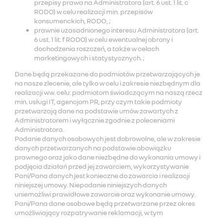
przepisy prawa na Administratora (art. 6 ust. 1 lit. c
RODO) w celu realizacji min. przepisów
konsumenckich, RODO, ;
prawnie uzasadnionego interesu Administratora (art.
6 ust. 1 lit. f RODO) w celu ewentualnej obrony i
dochodzenia roszczeń, a także w celach
marketingowych i statystycznych. ;
Dane będą przekazane do podmiotów przetwarzających je
na nasze zlecenie, ale tylko w celu i zakresie niezbędnym dla
realizacji ww. celu: podmiotom świadczącym na naszą rzecz
min. usługi IT, agencjom PR, przy czym takie podmioty
przetwarzają dane na podstawie umów zawartych z
Administratorem i wyłącznie zgodnie z poleceniami
Administratora.
Podanie danych osobowych jest dobrowolne, ale w zakresie
danych przetwarzanych na podstawie obowiązku
prawnego oraz jako dane niezbędne do wykonania umowy i
podjęcia działań przed jej zawarciem, wykorzystywanie
Pani/Pana danych jest konieczne do zawarcia i realizacji
niniejszej umowy. Niepodanie niniejszych danych
uniemożliwi prawidłowe zawarcie oraz wykonanie umowy.
Pani/Pana dane osobowe będą przetwarzane przez okres
umożliwiający rozpatrywanie reklamacji, w tym