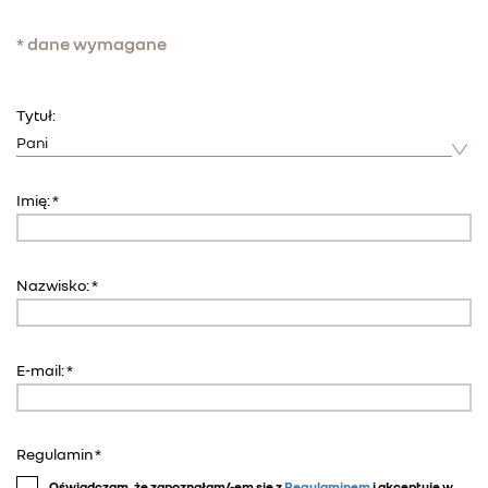
* dane wymagane
Tytuł:
Imię: *
Nazwisko: *
E-mail: *
Regulamin *
Oświadczam, że zapoznałam/-em się z 
Regulaminem
 i akceptuję w