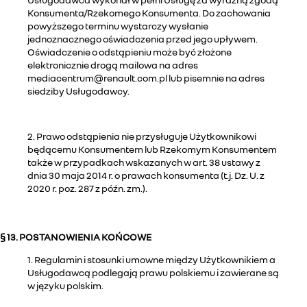
Konsumenta/Rzekomego Konsumenta. Do zachowania
powyższego terminu wystarczy wysłanie
jednoznacznego oświadczenia przed jego upływem.
Oświadczenie o odstąpieniu może być złożone
elektronicznie drogą mailowa na adres
mediacentrum@renault.com.pl lub pisemnie na adres
siedziby Usługodawcy.
2. Prawo odstąpienia nie przysługuje Użytkownikowi
będącemu Konsumentem lub Rzekomym Konsumentem
także w przypadkach wskazanych w art. 38 ustawy z
dnia 30 maja 2014 r. o prawach konsumenta (t.j. Dz. U. z
2020 r. poz. 287 z późn. zm.).
§ 13. POSTANOWIENIA KOŃCOWE
1. Regulamin i stosunki umowne między Użytkownikiem a
Usługodawcą podlegają prawu polskiemu i zawierane są
w języku polskim.