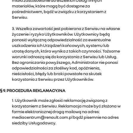
miało zastosowanie do wszelkich Usług i innych
materiałów, które mogą być dostępne za
pośrednictwem, bądź w związku z korzystaniem z
Serwisu.
3. Wszelka zawartość jest pobierana z Serwisu na własne
życzenie i ryzyko Użytkowników. Użytkownicy będą
ponosić wyłączną odpowiedzialność za ewentualne
uszkodzenia ich Urządzeń końcowych, systemu lub
utratę danych, która wynika z takich czynności. Tożsame
warunki odnoszą się do korzystania z Serwisu lub Usług.
Bez ograniczania powyższego, Administrator nie ponosi
odpowiedzialności za złośliwy kod, opóźnienia,
nieścisłości, błędy lub braki powstałe na skutek
korzystania z Serwisu przez Użytkowników.
§ 9. PROCEDURA REKLAMACYJNA
1. Użytkownik może zgłosić reklamację związaną z
korzystaniem z Serwisu. Reklamacja może być złożona w
formie elektronicznej drogą mailową na adres:
mediacentrum@renault.com.pl bądź pisemnie na adres
siedziby Usługodawcy.