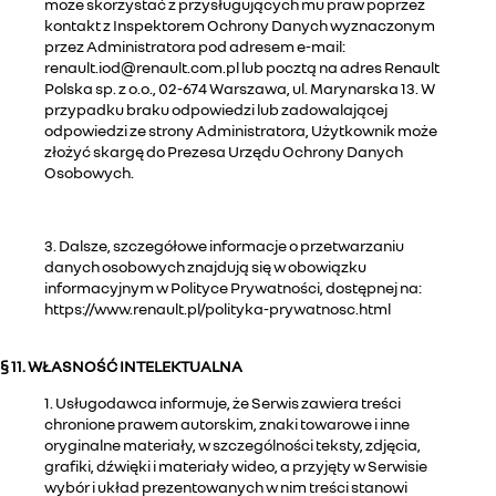
może skorzystać z przysługujących mu praw poprzez
kontakt z Inspektorem Ochrony Danych wyznaczonym
przez Administratora pod adresem e-mail:
renault.iod@renault.com.pl lub pocztą na adres Renault
Polska sp. z o.o., 02-674 Warszawa, ul. Marynarska 13. W
przypadku braku odpowiedzi lub zadowalającej
odpowiedzi ze strony Administratora, Użytkownik może
złożyć skargę do Prezesa Urzędu Ochrony Danych
Osobowych.
3. Dalsze, szczegółowe informacje o przetwarzaniu
danych osobowych znajdują się w obowiązku
informacyjnym w Polityce Prywatności, dostępnej na:
https://www.renault.pl/polityka-prywatnosc.html
§ 11. WŁASNOŚĆ INTELEKTUALNA
1. Usługodawca informuje, że Serwis zawiera treści
chronione prawem autorskim, znaki towarowe i inne
oryginalne materiały, w szczególności teksty, zdjęcia,
grafiki, dźwięki i materiały wideo, a przyjęty w Serwisie
wybór i układ prezentowanych w nim treści stanowi