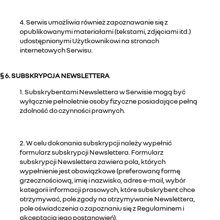
4. Serwis umożliwia również zapoznawanie się z
opublikowanymi materiałami (tekstami, zdjęciami itd.)
udostępnionymi Użytkownikowi na stronach
internetowych Serwisu.
§ 6. SUBSKRYPCJA NEWSLETTERA
1. Subskrybentami Newslettera w Serwisie mogą być
wyłącznie pełnoletnie osoby fizyczne posiadające pełną
zdolność do czynności prawnych.
2. W celu dokonania subskrypcji należy wypełnić
formularz subskrypcji Newslettera. Formularz
subskrypcji Newslettera zawiera pola, których
wypełnienie jest obowiązkowe (preferowaną formę
grzecznościową, imię i nazwisko, adres e-mail, wybór
kategorii informacji prasowych, które subskrybent chce
otrzymywać, pole zgody na otrzymywanie Newslettera,
pole oświadczenia o zapoznaniu się z Regulaminem i
akceptacją jego postanowień).