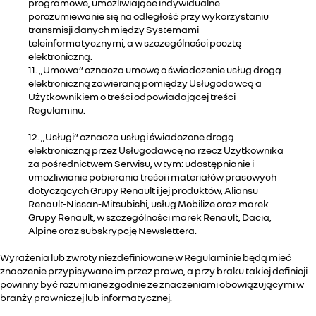
programowe, umożliwiające indywidualne
porozumiewanie się na odległość przy wykorzystaniu
transmisji danych między Systemami
teleinformatycznymi, a w szczególności pocztę
elektroniczną.
11. „Umowa” oznacza umowę o świadczenie usług drogą
elektroniczną zawieraną pomiędzy Usługodawcą a
Użytkownikiem o treści odpowiadającej treści
Regulaminu.
12. „Usługi” oznacza usługi świadczone drogą
elektroniczną przez Usługodawcę na rzecz Użytkownika
za pośrednictwem Serwisu, w tym: udostępnianie i
umożliwianie pobierania treści i materiałów prasowych
dotyczących Grupy Renault i jej produktów, Aliansu
Renault-Nissan-Mitsubishi, usług Mobilize oraz marek
Grupy Renault, w szczególności marek Renault, Dacia,
Alpine oraz subskrypcję Newslettera.
Wyrażenia lub zwroty niezdefiniowane w Regulaminie będą mieć
znaczenie przypisywane im przez prawo, a przy braku takiej definicji
powinny być rozumiane zgodnie ze znaczeniami obowiązującymi w
branży prawniczej lub informatycznej.