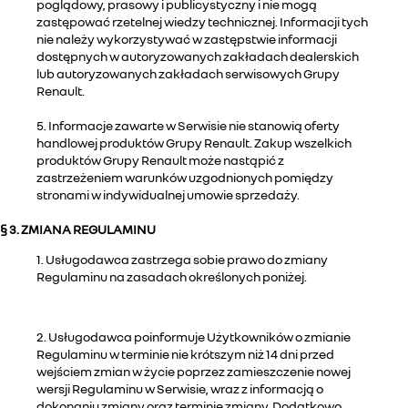
poglądowy, prasowy i publicystyczny i nie mogą
zastępować rzetelnej wiedzy technicznej. Informacji tych
nie należy wykorzystywać w zastępstwie informacji
dostępnych w autoryzowanych zakładach dealerskich
lub autoryzowanych zakładach serwisowych Grupy
Renault.
5. Informacje zawarte w Serwisie nie stanowią oferty
handlowej produktów Grupy Renault. Zakup wszelkich
produktów Grupy Renault może nastąpić z
zastrzeżeniem warunków uzgodnionych pomiędzy
stronami w indywidualnej umowie sprzedaży.
§ 3. ZMIANA REGULAMINU
1. Usługodawca zastrzega sobie prawo do zmiany
Regulaminu na zasadach określonych poniżej.
2. Usługodawca poinformuje Użytkowników o zmianie
Regulaminu w terminie nie krótszym niż 14 dni przed
wejściem zmian w życie poprzez zamieszczenie nowej
wersji Regulaminu w Serwisie, wraz z informacją o
dokonaniu zmiany oraz terminie zmiany. Dodatkowo