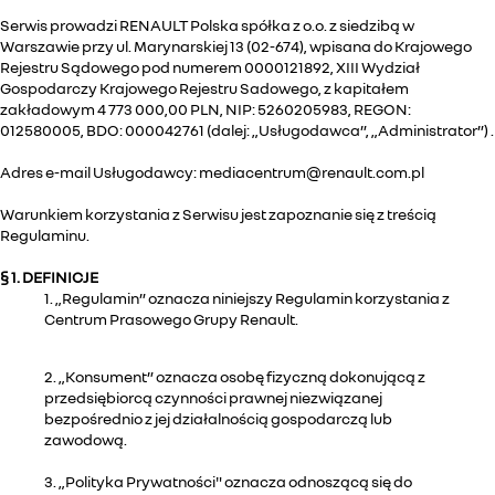
Serwis prowadzi RENAULT Polska spółka z o.o. z siedzibą w
Warszawie przy ul. Marynarskiej 13 (02-674), wpisana do Krajowego
Rejestru Sądowego pod numerem 0000121892, XIII Wydział
Gospodarczy Krajowego Rejestru Sadowego, z kapitałem
zakładowym 4 773 000,00 PLN, NIP: 5260205983, REGON:
012580005, BDO: 000042761 (dalej: „Usługodawca”, „Administrator”) .
Adres e-mail Usługodawcy: mediacentrum@renault.com.pl
Warunkiem korzystania z Serwisu jest zapoznanie się z treścią
Regulaminu.
§ 1. DEFINICJE
1. „Regulamin” oznacza niniejszy Regulamin korzystania z
Centrum Prasowego Grupy Renault.
2. „Konsument” oznacza osobę fizyczną dokonującą z
przedsiębiorcą czynności prawnej niezwiązanej
bezpośrednio z jej działalnością gospodarczą lub
zawodową.
3. „Polityka Prywatności" oznacza odnoszącą się do