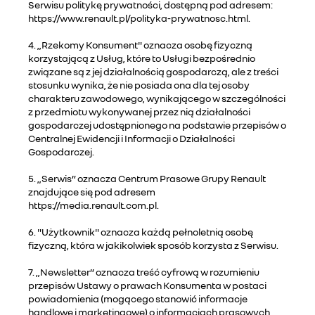
Serwisu politykę prywatności, dostępną pod adresem:
https://www.renault.pl/polityka-prywatnosc.html.
4. „Rzekomy Konsument" oznacza osobę fizyczną
korzystającą z Usług, które to Usługi bezpośrednio
związane są z jej działalnością gospodarczą, ale z treści
stosunku wynika, że nie posiada ona dla tej osoby
charakteru zawodowego, wynikającego w szczególności
z przedmiotu wykonywanej przez nią działalności
gospodarczej udostępnionego na podstawie przepisów o
Centralnej Ewidencji i Informacji o Działalności
Gospodarczej.
5. „Serwis” oznacza Centrum Prasowe Grupy Renault
znajdujące się pod adresem
https://media.renault.com.pl.
6. "Użytkownik" oznacza każdą pełnoletnią osobę
fizyczną, która w jakikolwiek sposób korzysta z Serwisu.
7. „Newsletter” oznacza treść cyfrową w rozumieniu
przepisów Ustawy o prawach Konsumenta w postaci
powiadomienia (mogącego stanowić informacje
handlowe i marketingowe) o informacjach prasowych