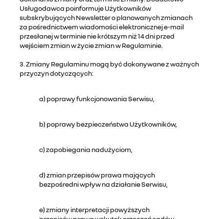
Usługodawca poinformuje Użytkowników
subskrybujących Newsletter o planowanych zmianach
za pośrednictwem wiadomości elektronicznej e-mail
przesłanej w terminie nie krótszym niż 14 dni przed
wejściem zmian w życie zmian w Regulaminie.
3. Zmiany Regulaminu mogą być dokonywane z ważnych
przyczyn dotyczących:
a) poprawy funkcjonowania Serwisu,
b) poprawy bezpieczeństwa Użytkowników,
c) zapobiegania nadużyciom,
d) zmian przepisów prawa mających
bezpośredni wpływ na działanie Serwisu,
e) zmiany interpretacji powyższych
przepisów prawa wskutek orzeczeń sądów,