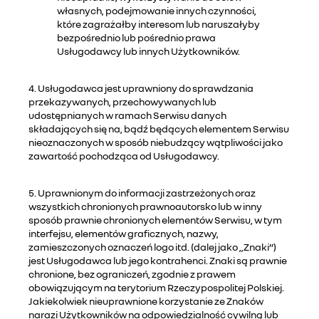
własnych, podejmowanie innych czynności,
które zagrażałby interesom lub naruszałyby
bezpośrednio lub pośrednio prawa
Usługodawcy lub innych Użytkowników.
4. Usługodawca jest uprawniony do sprawdzania
przekazywanych, przechowywanych lub
udostępnianych w ramach Serwisu danych
składających się na, bądź będących elementem Serwisu
nieoznaczonych w sposób niebudzący wątpliwości jako
zawartość pochodząca od Usługodawcy.
5. Uprawnionym do informacji zastrzeżonych oraz
wszystkich chronionych prawnoautorsko lub w inny
sposób prawnie chronionych elementów Serwisu, w tym
interfejsu, elementów graficznych, nazwy,
zamieszczonych oznaczeń logo itd. (dalej jako „Znaki”)
jest Usługodawca lub jego kontrahenci. Znaki są prawnie
chronione, bez ograniczeń, zgodnie z prawem
obowiązującym na terytorium Rzeczypospolitej Polskiej.
Jakiekolwiek nieuprawnione korzystanie ze Znaków
narazi Użytkowników na odpowiedzialność cywilną lub