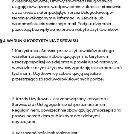
określonej powyżej, Umowy zawarte z Usługodawcą
ulegają rozwiązaniu w odpowiednim zakresie – stosownie
do zakresu działań podjętych przez Usługodawcę, w
terminie wskazanym w informacji w Serwisie lub
wiadomości elektronicznej e-mail. Podjęte działania
pozostają bez wpływu na prawa nabyte Użytkowników.
§ 4. WARUNKI KORZYSTANIA Z SERWISU
1. Korzystanie z Serwisu przez Użytkowników podlega
wszelkim przepisom obowiązującym na terytorium
Rzeczypospolitej Polskiej oraz w prawie wspólnotowym,
w związku z czym Użytkownicy zgadzają się nie naruszać
tych norm. Użytkownicy zobowiązują się także
przestrzegać zasad wyartykułowanych poniżej.
2. Każdy Użytkownik jest zobowiązany korzystać z
Serwisu oraz Usług zgodnie z ich przeznaczeniem,
Regulaminem, powszechnie obowiązującymi przepisami
prawa, porządkiem publicznym oraz dobrymi
obyczajami.
3. W szczególności zabronione jest: