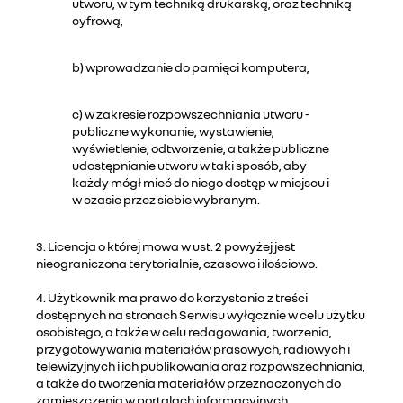
utworu, w tym techniką drukarską, oraz techniką
cyfrową,
b) wprowadzanie do pamięci komputera,
c) w zakresie rozpowszechniania utworu -
publiczne wykonanie, wystawienie,
wyświetlenie, odtworzenie, a także publiczne
udostępnianie utworu w taki sposób, aby
każdy mógł mieć do niego dostęp w miejscu i
w czasie przez siebie wybranym.
3. Licencja o której mowa w ust. 2 powyżej jest
nieograniczona terytorialnie, czasowo i ilościowo.
4. Użytkownik ma prawo do korzystania z treści
dostępnych na stronach Serwisu wyłącznie w celu użytku
osobistego, a także w celu redagowania, tworzenia,
przygotowywania materiałów prasowych, radiowych i
telewizyjnych i ich publikowania oraz rozpowszechniania,
a także do tworzenia materiałów przeznaczonych do
zamieszczenia w portalach informacyjnych.