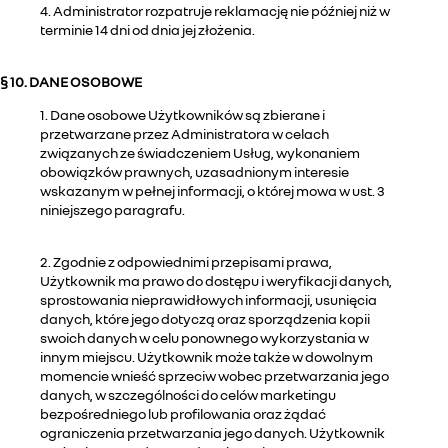
4. Administrator rozpatruje reklamację nie później niż w
terminie 14 dni od dnia jej złożenia.
§ 10. DANE OSOBOWE
1. Dane osobowe Użytkowników są zbierane i
przetwarzane przez Administratora w celach
związanych ze świadczeniem Usług, wykonaniem
obowiązków prawnych, uzasadnionym interesie
wskazanym w pełnej informacji, o której mowa w ust. 3
niniejszego paragrafu.
2. Zgodnie z odpowiednimi przepisami prawa,
Użytkownik ma prawo do dostępu i weryfikacji danych,
sprostowania nieprawidłowych informacji, usunięcia
danych, które jego dotyczą oraz sporządzenia kopii
swoich danych w celu ponownego wykorzystania w
innym miejscu. Użytkownik może także w dowolnym
momencie wnieść sprzeciw wobec przetwarzania jego
danych, w szczególności do celów marketingu
bezpośredniego lub profilowania oraz żądać
ograniczenia przetwarzania jego danych. Użytkownik