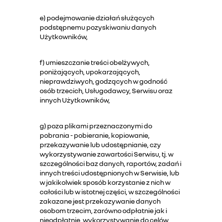
e) podejmowanie działań służących
podstępnemu pozyskiwaniu danych
Użytkowników,
f) umieszczanie treści obelżywych,
poniżających, upokarzających,
nieprawdziwych, godzących w godność
osób trzecich, Usługodawcy, Serwisu oraz
innych Użytkowników,
g) poza plikami przeznaczonymi do
pobrania - pobieranie, kopiowanie,
przekazywanie lub udostępnianie, czy
wykorzystywanie zawartości Serwisu, tj. w
szczególności baz danych, raportów, zadań i
innych treści udostępnionych w Serwisie, lub
w jakikolwiek sposób korzystanie z nich w
całości lub w istotnej części, w szczególności
zakazane jest przekazywanie danych
osobom trzecim, zarówno odpłatnie jak i
nieodpłatnie, wykorzystywanie do celów