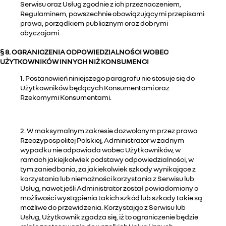
Serwisu oraz Usług zgodnie z ich przeznaczeniem,
Regulaminem, powszechnie obowiązującymi przepisami
prawa, porządkiem publicznym oraz dobrymi
obyczajami.
§ 8. OGRANICZENIA ODPOWIEDZIALNOŚCI WOBEC
UŻYTKOWNIKÓW INNYCH NIŻ KONSUMENCI
1. Postanowień niniejszego paragrafu nie stosuje się do
Użytkowników będących Konsumentami oraz
Rzekomymi Konsumentami.
2. W maksymalnym zakresie dozwolonym przez prawo
Rzeczypospolitej Polskiej, Administrator w żadnym
wypadku nie odpowiada wobec Użytkowników, w
ramach jakiejkolwiek podstawy odpowiedzialności, w
tym zaniedbania, za jakiekolwiek szkody wynikające z
korzystania lub niemożności korzystania z Serwisu lub
Usług, nawet jeśli Administrator został powiadomiony o
możliwości wystąpienia takich szkód lub szkody takie są
możliwe do przewidzenia. Korzystając z Serwisu lub
Usług, Użytkownik zgadza się, iż to ograniczenie będzie