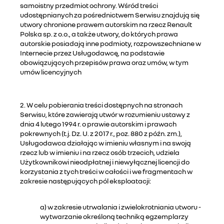
samoistny przedmiot ochrony. Wśród treści
udostępnianych za pośrednictwem Serwisu znajdują się
utwory chronione prawem autorskim na rzecz Renault
Polska sp. z o.o., a także utwory, do których prawa
autorskie posiadają inne podmioty, rozpowszechniane w
Internecie przez Usługodawcę, na podstawie
obowiązujących przepisów prawa oraz umów, w tym
umów licencyjnych
2. W celu pobierania treści dostępnych na stronach
Serwisu, które zawierają utwór w rozumieniu ustawy z
dnia 4 lutego 1994 r. o prawie autorskim i prawach
pokrewnych (t.j. Dz. U. z 2017 r., poz. 880 z późn. zm.),
Usługodawca działając w imieniu własnym i na swoją
rzecz lub w imieniu i na rzecz osób trzecich, udziela
Użytkownikowi nieodpłatnej i niewyłącznej licencji do
korzystania z tych treści w całości i we fragmentach w
zakresie następujących pól eksploatacji:
a) w zakresie utrwalania i zwielokrotniania utworu -
wytwarzanie określoną techniką egzemplarzy