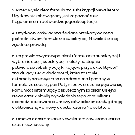
3. Przed wysłaniem formularza subskrypcji Newslettera
Użytkownik zobowiązany jest zapoznać się z
Regulaminem i potwierdzić jego akceptację.
4. Użytkownik oświadcza, że dane przekazywane za
pośrednictwem formularza subskrypcji Newslettera są
zgodne z prawdą.
5. Po prawidłowym wypełnieniu formularza subskrypcji i
wybraniu opcji „subskrybuj” należy następnie
potwierdzić subskrypcję, klikając w przycisk „aktywuj”
znajdujący się w wiadomości, która zostanie
automatycznie wysłana na adres e-mail podany w
formularzu subskrypcji. Po tym potwierdzeniu pojawia się
komunikat informujący o skutecznym zapisaniu się na
Newsletter. Z chwilą wyświetlenia tego komunikatu
dochodzi do zawarcia Umowy o świadczenie usług drogą
elektroniczną – umowy o dostarczanie Newslettera.
6. Umowa o dostarczanie Newslettera zawierana jest na
czas nieoznaczony.