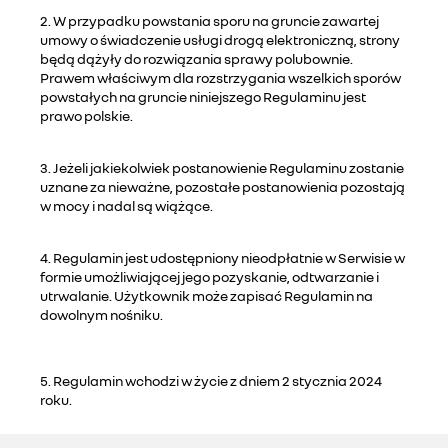
2. W przypadku powstania sporu na gruncie zawartej
umowy o świadczenie usługi drogą elektroniczną, strony
będą dążyły do rozwiązania sprawy polubownie.
Prawem właściwym dla rozstrzygania wszelkich sporów
powstałych na gruncie niniejszego Regulaminu jest
prawo polskie.
3. Jeżeli jakiekolwiek postanowienie Regulaminu zostanie
uznane za nieważne, pozostałe postanowienia pozostają
w mocy i nadal są wiążące.
4. Regulamin jest udostępniony nieodpłatnie w Serwisie w
formie umożliwiającej jego pozyskanie, odtwarzanie i
utrwalanie. Użytkownik może zapisać Regulamin na
dowolnym nośniku.
5. Regulamin wchodzi w życie z dniem 2 stycznia 2024
roku.