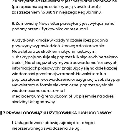
7. Korzystanie z Newslettera jest bezpłatne i dobrowolne
(po zapisaniu się na subskrypcję Newslettera) z
zastrzeżeniem §5 ust. 3 niniejszego Regulaminu.
8. Zamówiony Newsletter przesyłany jest wyłącznie na
podany przez Użytkownika adres e-mail.
9. Użytkownik może w każdym czasie i bez podania
przyczyny wypowiedzieć Umowę o dostarczanie
Newslettera ze skutkiem natychmiastowym.
Subskrypcje anuluje się poprzez kliknięcie w hipertekst o
treści „Nie chcę już otrzymywać powiadomień o nowych
informacjach prasowych” znajdujący się na dole każdej
wiadomości przesłanej w ramach Newslettera lub
poprzez złożenie oświadczenia o rezygnacji z subskrypcji
Newslettera w formie elektronicznej poprzez wysłanie
wiadomości na adres e-mail
mediacentrum@renault.com.pl lub pisemnie na adres
siedziby Usługodawcy.
§ 7. PRAWA I OBOWIĄZKI UŻYTKOWNIKA I USŁUGODAWCY
1. Usługodawca zobowiązuje się do stałego i
nieprzerwanego świadczenia Usług.