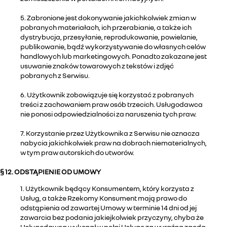
5. Zabronione jest dokonywanie jakichkolwiek zmian w
pobranych materiałach, ich przerabianie, a także ich
dystrybucja, przesyłanie, reprodukowanie, powielanie,
publikowanie, bądź wykorzystywanie do własnych celów
handlowych lub marketingowych. Ponadto zakazane jest
usuwanie znaków towarowych z tekstów i zdjęć
pobranych z Serwisu.
6. Użytkownik zobowiązuje się korzystać z pobranych
treści z zachowaniem praw osób trzecich. Usługodawca
nie ponosi odpowiedzialności za naruszenia tych praw.
7. Korzystanie przez Użytkownika z Serwisu nie oznacza
nabycia jakichkolwiek praw na dobrach niematerialnych,
w tym praw autorskich do utworów.
§ 12. ODSTĄPIENIE OD UMOWY
1. Użytkownik będący Konsumentem, który korzysta z
Usług, a także Rzekomy Konsument mają prawo do
odstąpienia od zawartej Umowy w terminie 14 dni od jej
zawarcia bez podania jakiejkolwiek przyczyny, chyba że
Usługodawca wykonał w pełni Usługę za wyraźną zgodą