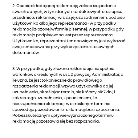
2. Osobie składającej reklamację zaleca się podanie
swoich danych, w tym danych kontaktowych oraz opisu
przedmiotu reklamacji wraz z jej uzasadnieniem, podpisu
Użytkownika albo jego reprezentanta - w przypadku
reklamacji złożonej w formie pisemnej. W przypadku gdy
reklamacja podpisywana jest przez reprezentanta
Użytkownika, reprezentant ten obowiązany jest wykazać
swoje umocowanie przy wykorzystaniu stosownych
dokumentów.
3. W przypadku, gdy złożona reklamacja nie spełnia
warunków określonych w ust. 2 powyżej, Administrator, o
ile uzna, że jest to konieczne do prawidłowego
rozpatrzenia reklamacji, wzywa Użytkownika do jej
uzupełnienia, określając termin, nie krótszy niż 7 dni, i
zakres tego uzupełnienia, z pouczeniem, że
nieuzupełnienie reklamacji w określonym terminie
spowoduje pozostawienie reklamacji bez rozpoznania.
Po bezskutecznym upływie wyznaczonego terminu,
reklamację pozostawia się bez rozpoznania.