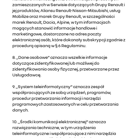
zamieszczonych w Serwisie dotyczących Grupy Renault i
jej produktów, Aliansu Renault-Nissan-Mitsubishi, usług
Mobilize oraz marek Grupy Renault, w szczególności
marek Renault, Dacia, Alpine, w tym informacjach
mogących stanowić informacje handlowe i
marketingowe, dostarczane na adres poczty
elektronicznej osób, które dokonały subskrypcji zgodnie z
procedurą opisaną w § 6 Regulaminu.
8. „Dane osobowe” oznacza wszelkie informacje
dotyczące zidentyfikowanej lub możliwej do
zidentyfikowania osoby fizycznej, przetwarzane przez
Usługodawcę.
9. „System teleinformatyczny” oznacza zespół
współpracujących ze sobą urządzeń, programów,
procedur przetwarzania informacji i narzędzi
programowych zastosowanych w celu przetwarzania
danych.
10. „Środki komunikacji elektronicznej” oznacza
rozwiązania techniczne, w tym urządzenia
teleinformatyczne i współpracujące z nimi narzędzia