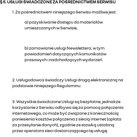
§ 5. USŁUGI ŚWIADCZONE ZA POŚREDNICTWEM SERWISU
1. Za pośrednictwem niniejszego Serwisu możliwe jest:
a) pozyskiwanie dostępu do materiałów
umieszczanych w Serwisie,
b) zamawianie usługi Newslettera, w tym
powiadomień dotyczących komunikatów
prasowych i nadchodzących wydarzeń.
2. Usługodawca świadczy Usługi drogą elektroniczną na
podstawie niniejszego Regulaminu.
3. Wszystkie świadczone Usługi są bezpłatne, jednakże
korzystanie z Serwisu odbywa się za pomocą połączenia
internetowego, co może być związane z koniecznością
poniesienia kosztów połączenia z siecią Internet (opłata
za przesyłanie danych), zgodnie ze stawką ustaloną
przez operatora sieci dostarczającego tę usługę.