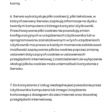
karną.
6. Serwis wykorzystuje pliki cookies tj. pliki tekstowe, w
których serwery Serwisu zapisują informacje na dysku
twardym komputera z którego korzysta Użytkownik.
Przechowywane pliki cookies nie powodują zmian
konfiguracyjnych w urządzeniach Użytkownika lub w
oprogramowaniu zainstalowanym w tych urządzeniach.
Użytkownik ma prawo w każdym momencie zablokować
możliwość zapisywania plików cookies poprzez zmianę
ustawień dotyczących cookies w ustawieniach
przeglądarki internetowej, z zastrzeżeniem że wyłączenie
obsługi plików cookies może uniemożliwić korzystanie z
Serwisu.
7. Do korzystania z Usług niezbędne jest posiadanie przez
Użytkownika komputera lub innego Urządzenia
końcowego z dostępem do sieci Internet oraz dowolnej
przeglądarki internetowej.