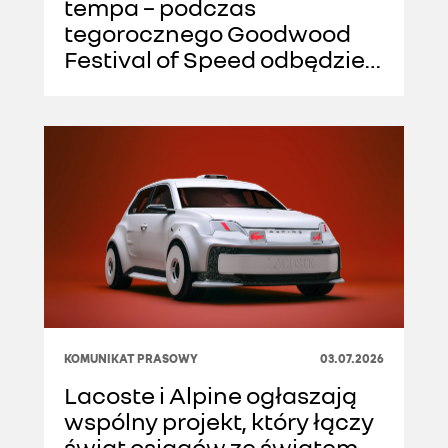
tempa – podczas
tegorocznego Goodwood
Festival of Speed odbędzie
się publiczny debiut
prototypu testowego nowej
generacji A110
KOMUNIKAT PRASOWY
03.07.2026
Lacoste i Alpine ogłaszają
wspólny projekt, który łączy
świat osiągów ze światem