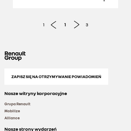
ATRAKCYJNYM
PRODUKTOM I
EFEKTYWNYM
1
1
3
TECHNOLOGIOM
ZAPISZ SIĘ NA OTRZYMYWANIE POWIADOMIEŃ
Nasze witryny korporacyjne
Grupa Renault
Mobilize
Alliance
Nasze strony wydarzeń